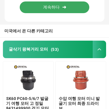
우리 에 관한 것
공장 투어
미국에서 온 다른 카테고리
품질 관리
굴삭기 왕복거리 모터
(53)
저희와 연락
뉴스
인용 을 요청 하십시오
SK60 PC60-5/6/7 발굴
수압 여행 모터 미니 발
기 여행 모터 고 정밀
굴기 모터 최종 드라이
굴삭기 왕복거리 모터
8431499900 걷기 모터
브