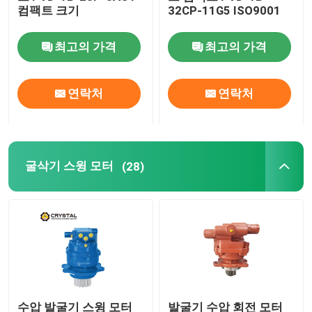
컴팩트 크기
32CP-11G5 ISO9001
유압 구동 모터
최고의 가격
최고의 가격
굴삭기 부착
연락처
연락처
불도저 유압 여행 모터
로터리 드릴 주행 모터
굴삭기 스윙 모터
(28)
백호 로더 여행용 모터
수압 발굴기 스윙 모터
발굴기 수압 회전 모터