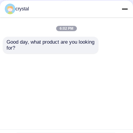
DH80 발굴기 스윙 기어
EC350 발굴기 스윙 줄
crystal
박스 Assy 낮은 소음
기 기어박스 부품 정밀
OEM 산업용
제어
6:02 PM
최고의 가격
최고의 가격
Good day, what product are you looking 
for?
연락처
연락처
더 많은 것을 전망하십시
오
홈
사이트맵
연락처
Desktop Site
사이트맵
개인정보 보호 정책