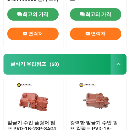
최고의 가격
최고의 가격
굴삭기 유압펌프
굴삭기 스윙 모터
연락처
연락처
굴삭기 제어 밸브
굴삭기 유압펌프
(60)
변동 감속 기어
진행 저하율 기어
사이클로이드 유압 모터
발굴기 수압 플랑저 펌
강력한 발굴기 수압 펌
스키드 스티어 유압 모터
프 PVD-1B-28P-8AG4
프 컴팩트 PVD-1B-