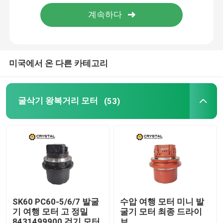
우리 에 관한 것
공장 투어
미국에서 온 다른 카테고리
품질 관리
굴삭기 왕복거리 모터
(53)
저희와 연락
뉴스
인용 을 요청 하십시오
SK60 PC60-5/6/7 발굴
수압 여행 모터 미니 발
기 여행 모터 고 정밀
굴기 모터 최종 드라이
굴삭기 왕복거리 모터
8431499900 걷기 모터
브