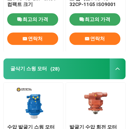
컴팩트 크기
32CP-11G5 ISO9001
유압 구동 모터
최고의 가격
최고의 가격
굴삭기 부착
연락처
연락처
불도저 유압 여행 모터
로터리 드릴 주행 모터
굴삭기 스윙 모터
(28)
백호 로더 여행용 모터
수압 발굴기 스윙 모터
발굴기 수압 회전 모터