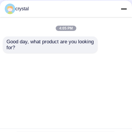
DH80 발굴기 스윙 기어
EC350 발굴기 스윙 줄
crystal
박스 Assy 낮은 소음
기 기어박스 부품 정밀
OEM 산업용
제어
4:05 PM
최고의 가격
최고의 가격
Good day, what product are you looking 
for?
연락처
연락처
더 많은 것을 전망하십시
오
홈
사이트맵
연락처
Desktop Site
사이트맵
개인정보 보호 정책