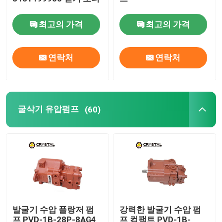
최고의 가격
최고의 가격
굴삭기 유압펌프
굴삭기 스윙 모터
연락처
연락처
굴삭기 제어 밸브
굴삭기 유압펌프
(60)
변동 감속 기어
진행 저하율 기어
사이클로이드 유압 모터
발굴기 수압 플랑저 펌
강력한 발굴기 수압 펌
스키드 스티어 유압 모터
프 PVD-1B-28P-8AG4
프 컴팩트 PVD-1B-