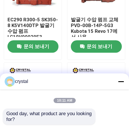
우리 에 관한 것
EC290 R300-5 SK350-
발굴기 수압 펌프 교체
8 K5V140DTP 발굴기
PVD-00B-14P-5G3
수압 펌프
Kubota 15 Revo 17에
공장 투어
LC10V00029F3
서 사용
문의 보내기
문의 보내기
품질 관리
저희와 연락
crystal
뉴스
10:11 AM
인용 을 요청 하십시오
Good day, what product are you looking 
for?
Yanmar ViO27-5B 발굴
K3V112DTP 맞춤형 수
굴삭기 왕복거리 모터
기 수압 펌프 교체 PVD-
압 펌프 부품 R210