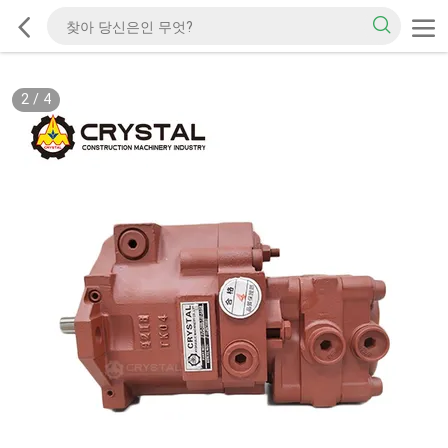
2
/
4