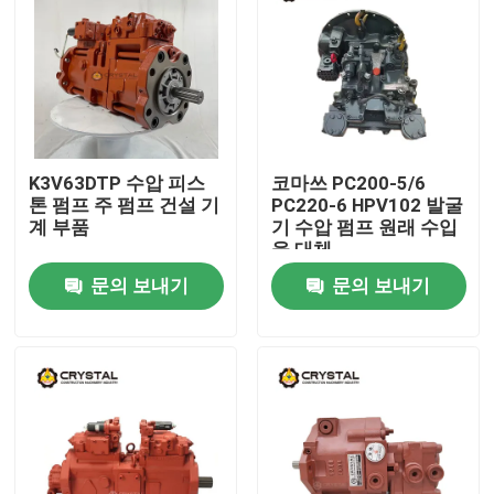
K3V63DTP 수압 피스
코마쓰 PC200-5/6
톤 펌프 주 펌프 건설 기
PC220-6 HPV102 발굴
계 부품
기 수압 펌프 원래 수입
을 대체
문의 보내기
문의 보내기
집
제품
비디오