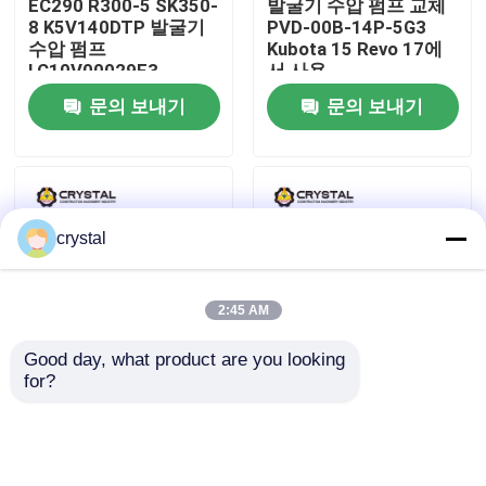
EC290 R300-5 SK350-
발굴기 수압 펌프 교체
8 K5V140DTP 발굴기
PVD-00B-14P-5G3
수압 펌프
Kubota 15 Revo 17에
우리 에 관한 것
LC10V00029F3
서 사용
문의 보내기
문의 보내기
공장 투어
품질 관리
crystal
저희와 연락
2:45 AM
뉴스
Good day, what product are you looking 
for?
Yanmar ViO27-5B 발굴
K3V112DTP 맞춤형 수
인용 을 요청 하십시오
기 수압 펌프 교체 PVD-
압 펌프 부품 R210
1B-24BP-8AG5 플링거
EC210 EC240 플랑저
펌프
펌프
굴삭기 왕복거리 모터
문의 보내기
문의 보내기