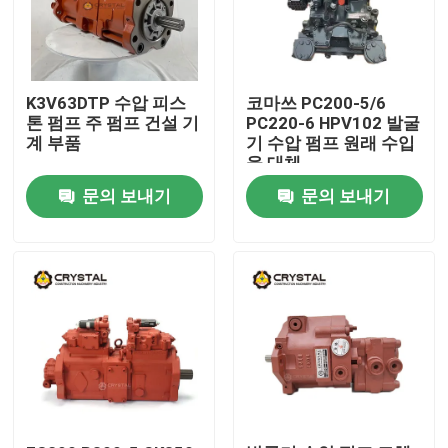
K3V63DTP 수압 피스
코마쓰 PC200-5/6
톤 펌프 주 펌프 건설 기
PC220-6 HPV102 발굴
계 부품
기 수압 펌프 원래 수입
을 대체
문의 보내기
문의 보내기
집
제품
비디오