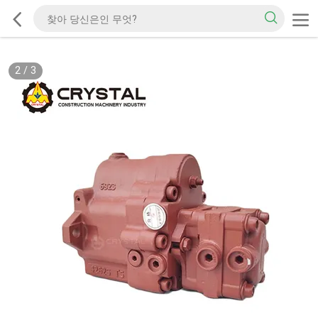
2
/
3