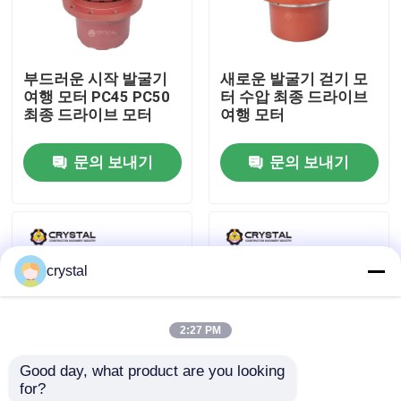
우리 에 관한 것
부드러운 시작 발굴기
새로운 발굴기 걷기 모
여행 모터 PC45 PC50
터 수압 최종 드라이브
공장 투어
최종 드라이브 모터
여행 모터
문의 보내기
문의 보내기
품질 관리
저희와 연락
crystal
뉴스
2:27 PM
인용 을 요청 하십시오
Good day, what product are you looking 
for?
굴삭기 왕복거리 모터
발굴기 최종 드라이브
수압 발굴기 걷기 모터