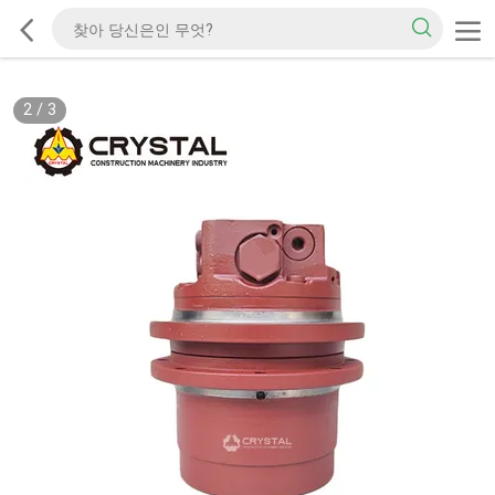
2
/
3